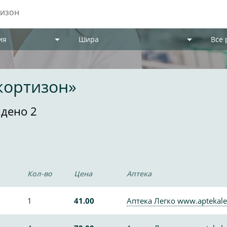
ия
Шира
Все
кортизон»
дено 2
Кол-во
Цена
Аптека
1
41.00
Аптека Легко www.aptekale