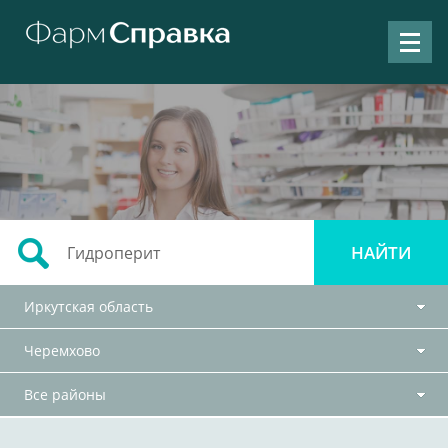
Иркутская область
Черемхово
Все районы