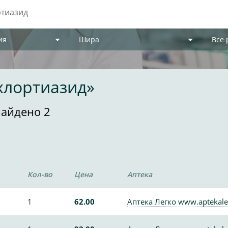
ия
Шира
Все
хлортиазид»
найдено 2
Кол-во
Цена
Аптека
1
62.00
Аптека Легко www.aptekale