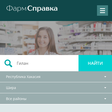
Республика Хакасия
Шира
Все районы