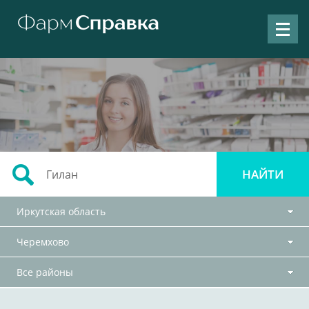
Иркутская область
Черемхово
Все районы