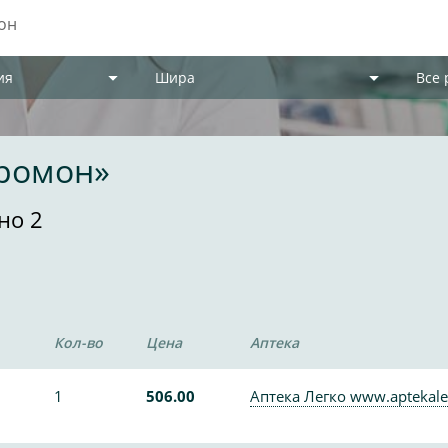
ия
Шира
Все
кромон»
но 2
Кол-во
Цена
Аптека
1
506.00
Аптека Легко www.aptekale