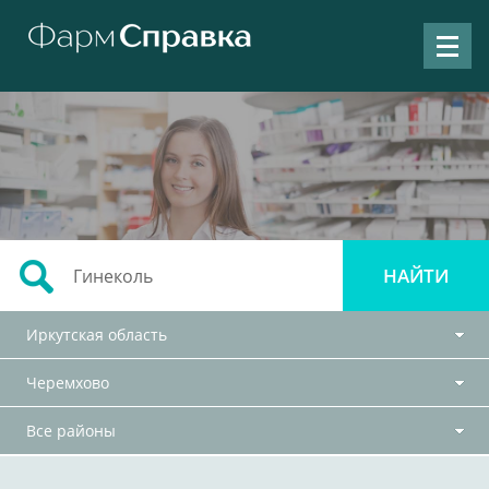
Иркутская область
Черемхово
Все районы