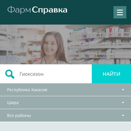
Республика Хакасия
Шира
Все районы