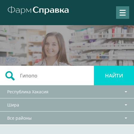
Республика Хакасия
Шира
Все районы