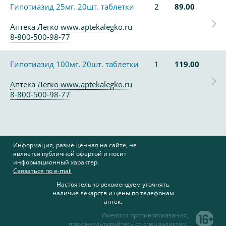
Гипотиазид 25мг. 20шт. таблетки
2
89.00
Аптека Легко www.aptekalegko.ru
8-800-500-98-77
Гипотиазид 100мг. 20шт. таблетки
1
119.00
Аптека Легко www.aptekalegko.ru
8-800-500-98-77
Информация, размещенная на сайте, не
является публичной офертой и носит
информационный характер.
Связаться по e-mail
Настоятельно рекомендуем уточнять
наличие лекарств и цены по телефонам
аптек.
Имеются противопоказания,
проконсультируйтесь со специалистом.