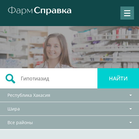
Республика Хакасия
Шира
Все районы