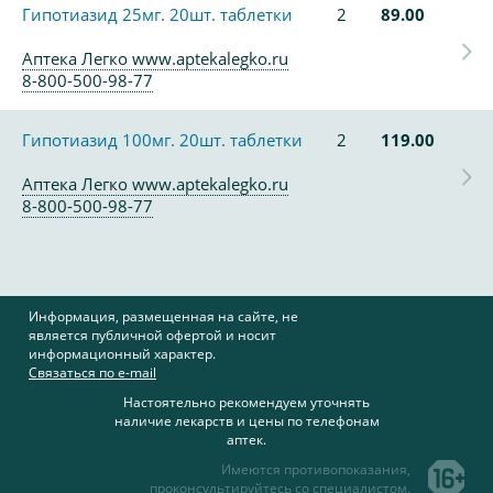
Гипотиазид 25мг. 20шт. таблетки
2
89.00
Аптека Легко www.aptekalegko.ru
8-800-500-98-77
Гипотиазид 100мг. 20шт. таблетки
2
119.00
Аптека Легко www.aptekalegko.ru
8-800-500-98-77
Информация, размещенная на сайте, не
является публичной офертой и носит
информационный характер.
Связаться по e-mail
Настоятельно рекомендуем уточнять
наличие лекарств и цены по телефонам
аптек.
Имеются противопоказания,
проконсультируйтесь со специалистом.