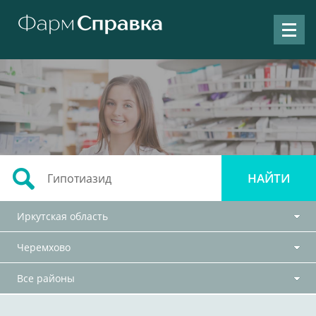
Иркутская область
Черемхово
Все районы