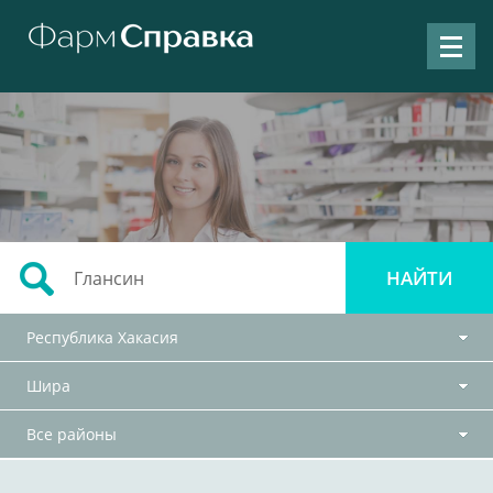
Республика Хакасия
Шира
Все районы