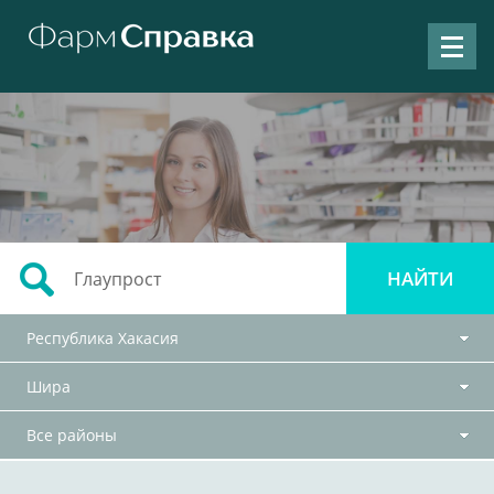
Республика Хакасия
Шира
Все районы