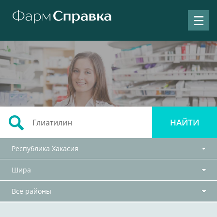
Республика Хакасия
Шира
Все районы