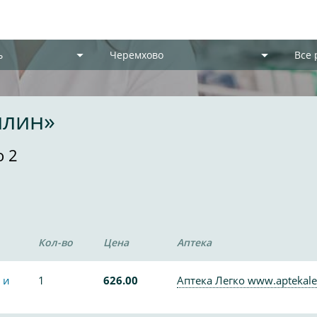
ь
Черемхово
Все
илин»
о 2
Кол-во
Цена
Аптека
 и
1
626.00
Аптека Легко www.aptekale