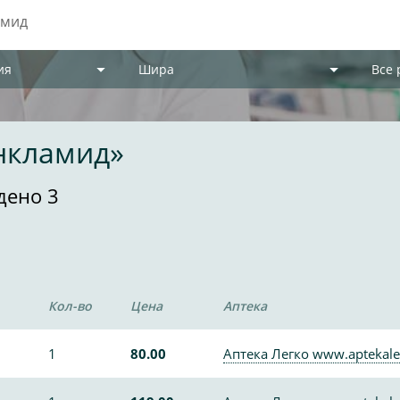
ия
Шира
Все
нкламид»
дено 3
Кол-во
Цена
Аптека
1
80.00
Аптека Легко www.aptekale