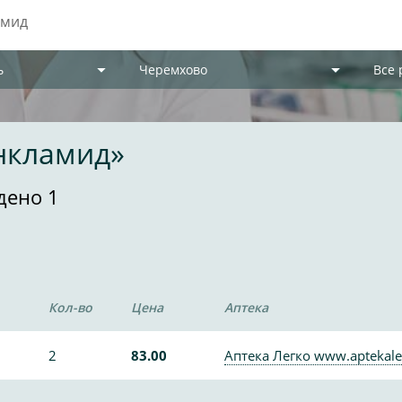
ь
Черемхово
Все
нкламид»
дено 1
Кол-во
Цена
Аптека
2
83.00
Аптека Легко www.aptekale