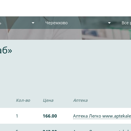
ь
Черемхово
Все
аб»
Кол-во
Цена
Аптека
1
166.00
Аптека Легко www.aptekale