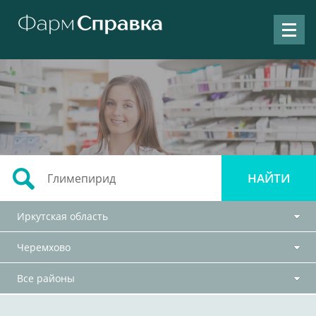
Иркутская область
Черемхово
Все районы