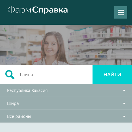
Республика Хакасия
Шира
Все районы