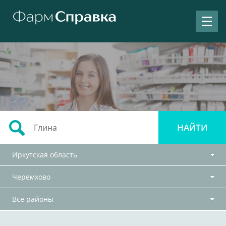
Иркутская область
Черемхово
Все районы