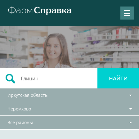
Иркутская область
Черемхово
Все районы