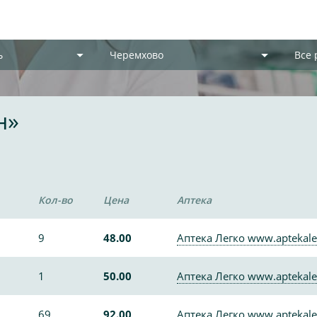
ь
Черемхово
Все
н»
Кол-во
Цена
Аптека
9
48.00
Аптека Легко www.aptekale
1
50.00
Аптека Легко www.aptekale
69
92.00
Аптека Легко www.aptekale