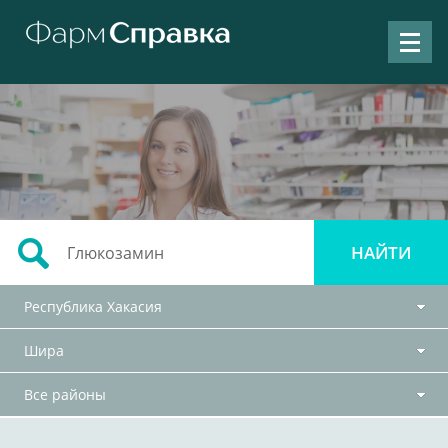
Республика Хакасия
Шира
Все районы