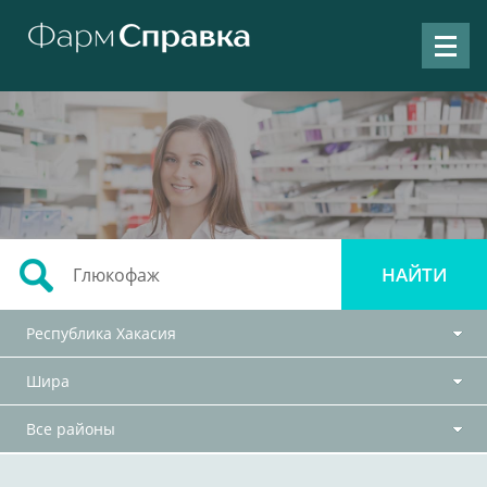
Республика Хакасия
Шира
Все районы