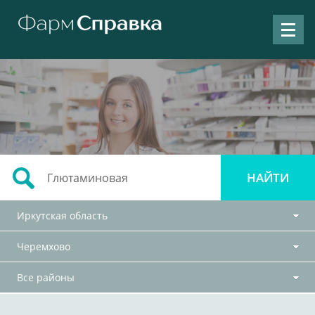
Иркутская область
Черемхово
Все районы