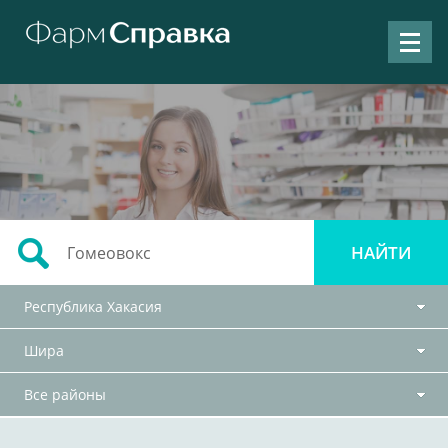
Республика Хакасия
Шира
Все районы