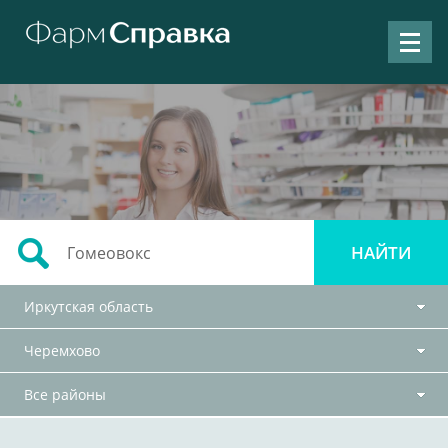
Иркутская область
Черемхово
Все районы