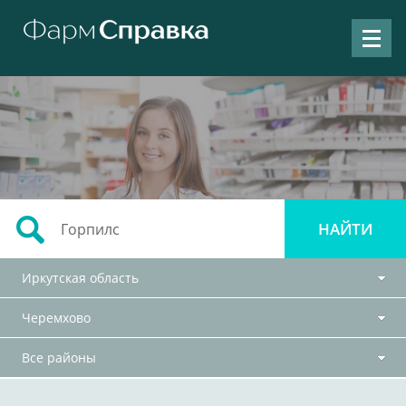
Иркутская область
Черемхово
Все районы