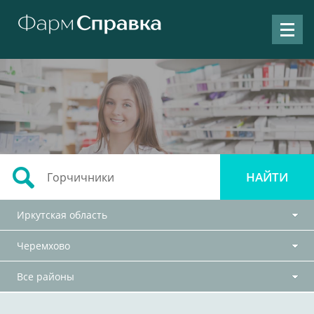
Иркутская область
Черемхово
Все районы