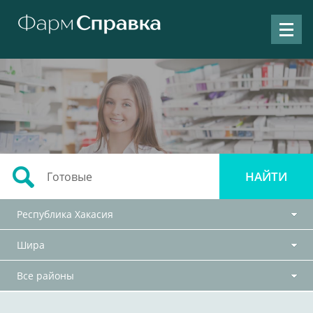
Республика Хакасия
Шира
Все районы