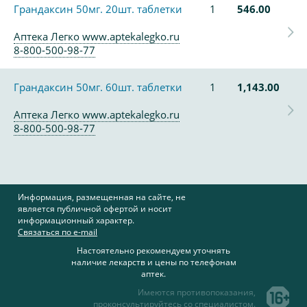
Грандаксин 50мг. 20шт. таблетки
1
546.00
Аптека Легко www.aptekalegko.ru
8-800-500-98-77
Грандаксин 50мг. 60шт. таблетки
1
1,143.00
Аптека Легко www.aptekalegko.ru
8-800-500-98-77
Информация, размещенная на сайте, не
является публичной офертой и носит
информационный характер.
Связаться по e-mail
Настоятельно рекомендуем уточнять
наличие лекарств и цены по телефонам
аптек.
Имеются противопоказания,
проконсультируйтесь со специалистом.