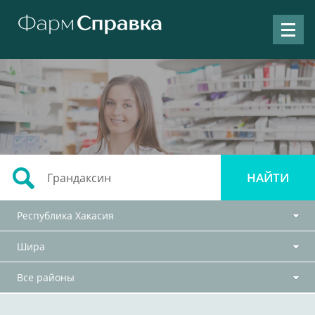
Республика Хакасия
Шира
Все районы