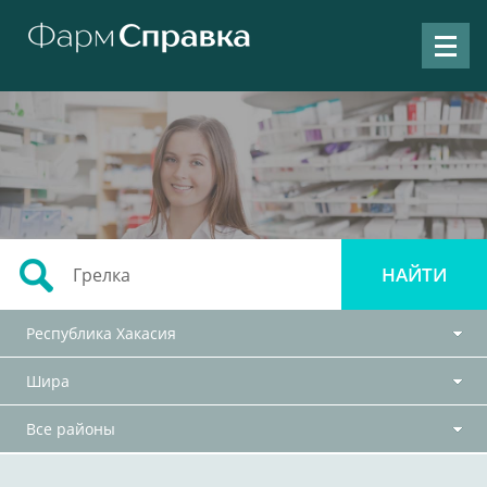
Республика Хакасия
Шира
Все районы