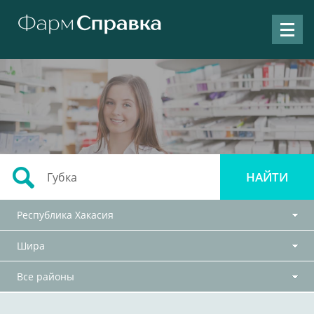
Республика Хакасия
Шира
Все районы