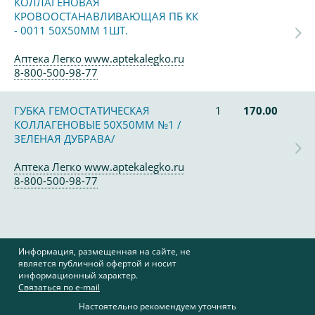
КОЛЛАГЕНОВАЯ
КРОВООСТАНАВЛИВАЮЩАЯ ПБ КК
- 0011 50Х50ММ 1ШТ.
Аптека Легко www.aptekalegko.ru
8-800-500-98-77
ГУБКА ГЕМОСТАТИЧЕСКАЯ
1
170.00
КОЛЛАГЕНОВЫЕ 50Х50ММ №1 /
ЗЕЛЕНАЯ ДУБРАВА/
Аптека Легко www.aptekalegko.ru
8-800-500-98-77
Информация, размещенная на сайте, не
является публичной офертой и носит
информационный характер.
Связаться по e-mail
Настоятельно рекомендуем уточнять