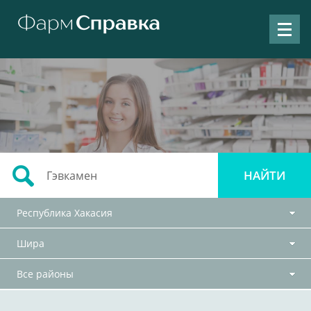
Республика Хакасия
Шира
Все районы