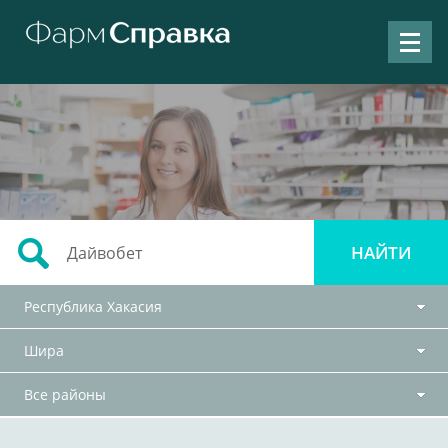
Республика Хакасия
Шира
Все районы