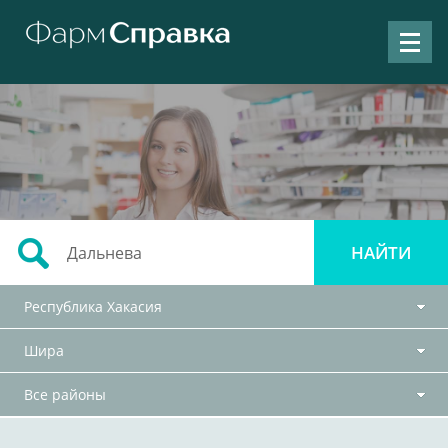
Республика Хакасия
Шира
Все районы