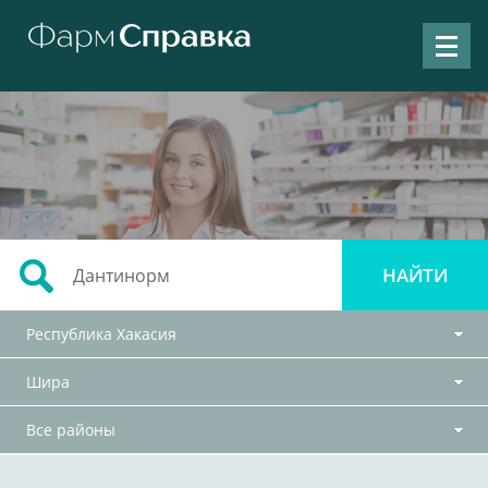
Республика Хакасия
Шира
Все районы