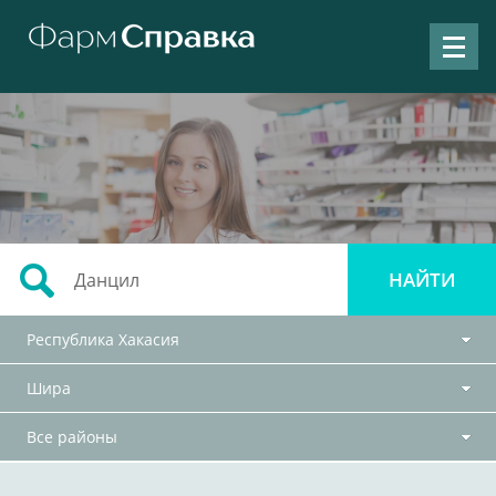
Республика Хакасия
Шира
Все районы