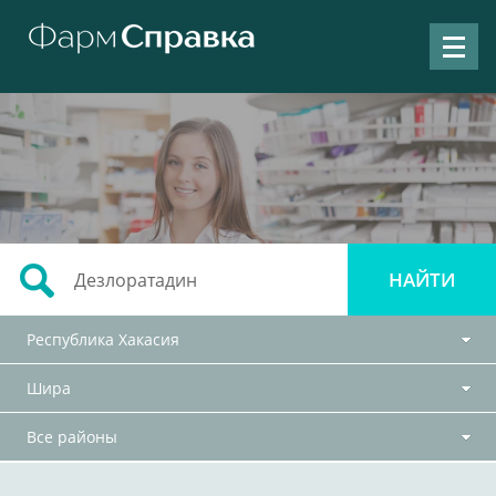
Республика Хакасия
Шира
Все районы