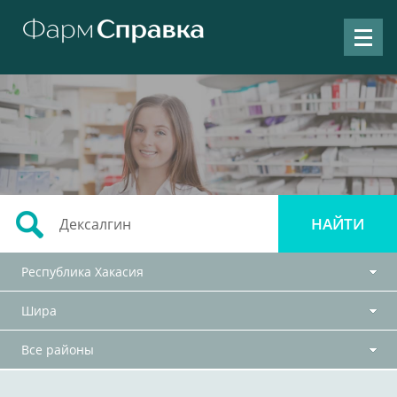
Республика Хакасия
Шира
Все районы