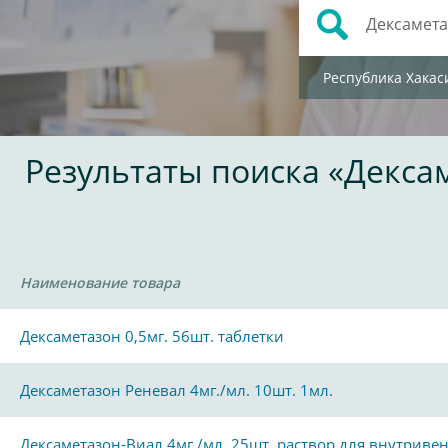
Республика Хакас
Результаты поиска «Декса
Наименование товара
Дексаметазон 0,5мг. 56шт. таблетки
Дексаметазон Реневал 4мг./мл. 10шт. 1мл.
Дексаметазон-Виал 4мг./мл. 25шт. раствор для внутриве