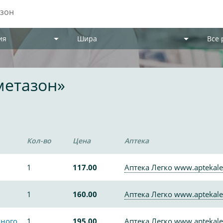
ия
Шира
Все
метазон»
Кол-во
Цена
Аптека
1
117.00
Аптека Легко www.aptekale
1
160.00
Аптека Легко www.aptekale
нного
1
195.00
Аптека Легко www.aptekale