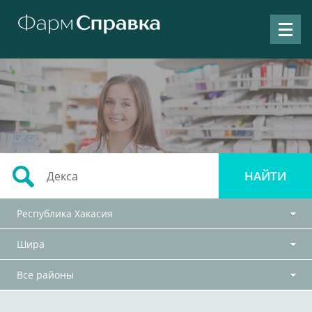
Республика Хакасия
Шира
Все районы