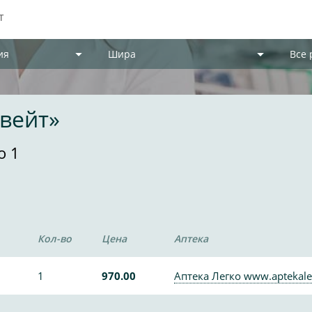
ия
Шира
Все
вейт»
о 1
Кол-во
Цена
Аптека
1
970.00
Аптека Легко www.aptekale