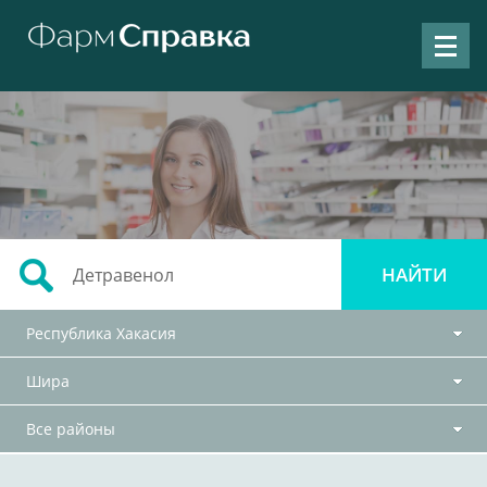
Республика Хакасия
Шира
Все районы