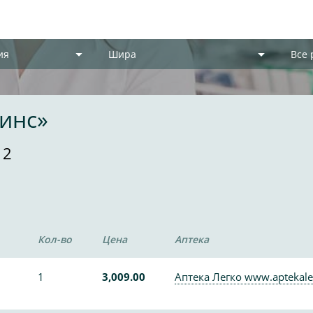
ия
Шира
Все
инс»
 2
Кол-во
Цена
Аптека
1
3,009.00
Аптека Легко www.aptekale