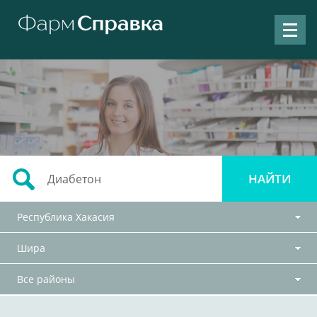
Республика Хакасия
Шира
Все районы