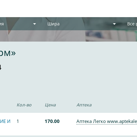
ия
Шира
Все
рм»
4
Кол-во
Цена
Аптека
ИЕ И
1
170.00
Аптека Легко www.aptekale