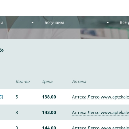
ай
Богучаны
Все
»
Кол-во
Цена
Аптека
S]
5
138.00
Аптека Легко www.aptekale
3
143.00
Аптека Легко www.aptekale
3
144.00
Аптека Легко www.aptekale