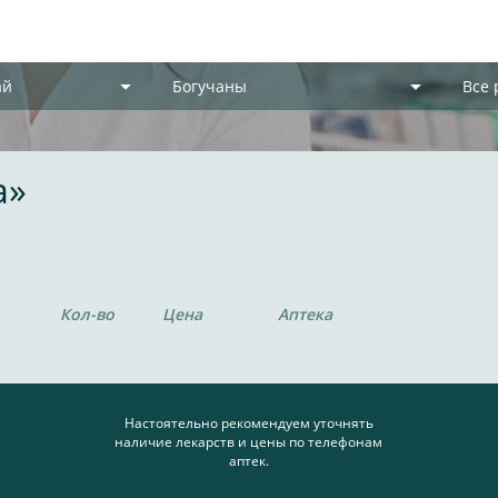
ай
Богучаны
Все
a»
Кол-во
Цена
Аптека
Настоятельно рекомендуем уточнять
наличие лекарств и цены по телефонам
аптек.